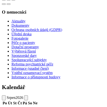
O nemocnici
Aktuality
Dokumenty
Ochrana osobních údajů (GDPR)
Úřední deska
Fotogalerie
Péče o pacienty
Dotační programy
Výběrová řízení
Sponzorské dary
Spolupracující subjekty
Reforma psychiatrické péče
Informace (snadné čtení)
Vnitřní oznamovací systém
Informace o přístupnosti budovy
Kalendář
Srpen
2026
Po
Út
St
Čt
Pá
So
Ne