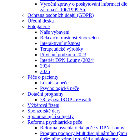
Výroční zprávy o poskytování informací dle
zákona č. 106⁄1999 Sb.
Ochrana osobních údajů (GDPR)
Úřední deska
Fotogalerie
Naše vybavení
Relaxační místnost Snoezelen
Interaktivní místnost
Terapeutické výrobky
Přivítání podzimu 2023
Interiér DPN Louny (2024)
2024
2025
Péče o pacienty
Lékařská péče
Psychologická péče
Dotační programy
78. výzva IROP - eHealth
Výběrová řízení
Sponzorské dary
Spolupracující subjekty
Reforma psychiatrické péče
Reforma psychiatrické péče v DPN Louny
Program podpory Multidisciplinárního týmu
duševního zdraví pro děti a adolescenty