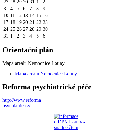
27
28
29
30
31
1
2
3
4
5
6
7
8
9
10
11
12
13
14
15
16
17
18
19
20
21
22
23
24
25
26
27
28
29
30
31
1
2
3
4
5
6
Orientační plán
Mapa areálu Nemocnice Louny
Mapa areálu Nemocnice Louny
Reforma psychiatrické péče
http://www.reforma
psychiatrie.cz/