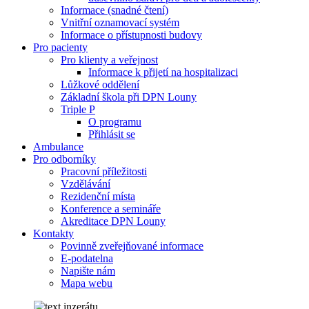
Informace (snadné čtení)
Vnitřní oznamovací systém
Informace o přístupnosti budovy
Pro pacienty
Pro klienty a veřejnost
Informace k přijetí na hospitalizaci
Lůžkové oddělení
Základní škola při DPN Louny
Triple P
O programu
Přihlásit se
Ambulance
Pro odborníky
Pracovní příležitosti
Vzdělávání
Rezidenční místa
Konference a semináře
Akreditace DPN Louny
Kontakty
Povinně zveřejňované informace
E-podatelna
Napište nám
Mapa webu