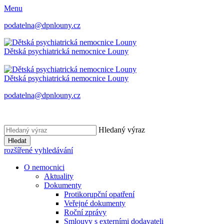
Menu
podatelna@dpnlouny.cz
Dětská psychiatrická
nemocnice Louny
Dětská psychiatrická
nemocnice Louny
podatelna@dpnlouny.cz
Hledaný výraz
Hledat
rozšířené vyhledávání
O nemocnici
Aktuality
Dokumenty
Protikorupční opatření
Veřejné dokumenty
Roční zprávy
Smlouvy s externími dodavateli