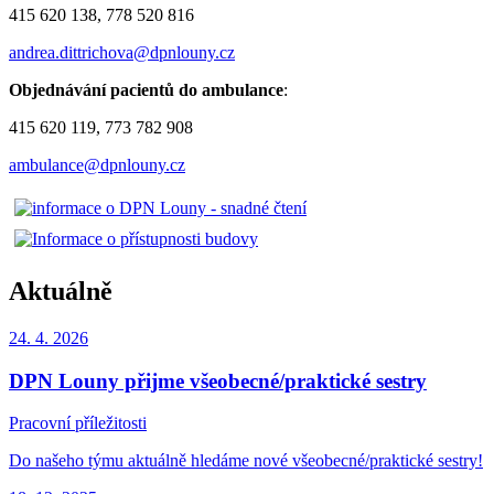
415 620 138, 778 520 816
andrea.dittrichova@dpnlouny.cz
Objednávání pacientů do ambulance
:
415 620 119, 773 782 908
ambulance@dpnlouny.cz
Aktuálně
24. 4.
2026
DPN Louny přijme všeobecné/praktické sestry
Pracovní příležitosti
Do našeho týmu aktuálně hledáme nové všeobecné/praktické sestry!