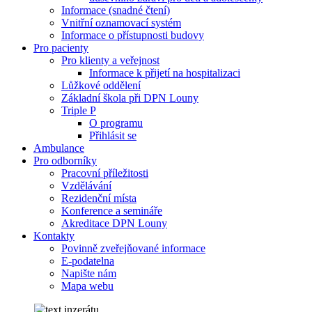
Informace (snadné čtení)
Vnitřní oznamovací systém
Informace o přístupnosti budovy
Pro pacienty
Pro klienty a veřejnost
Informace k přijetí na hospitalizaci
Lůžkové oddělení
Základní škola při DPN Louny
Triple P
O programu
Přihlásit se
Ambulance
Pro odborníky
Pracovní příležitosti
Vzdělávání
Rezidenční místa
Konference a semináře
Akreditace DPN Louny
Kontakty
Povinně zveřejňované informace
E-podatelna
Napište nám
Mapa webu