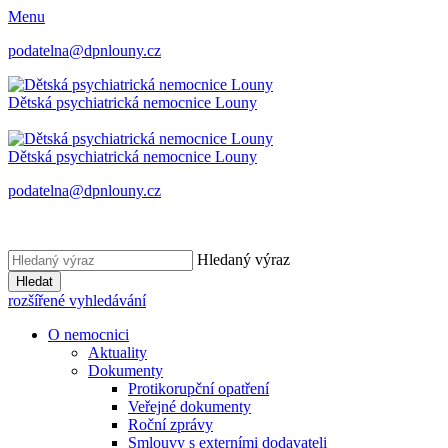
Menu
podatelna@dpnlouny.cz
Dětská psychiatrická
nemocnice Louny
Dětská psychiatrická
nemocnice Louny
podatelna@dpnlouny.cz
Hledaný výraz
Hledat
rozšířené vyhledávání
O nemocnici
Aktuality
Dokumenty
Protikorupční opatření
Veřejné dokumenty
Roční zprávy
Smlouvy s externími dodavateli