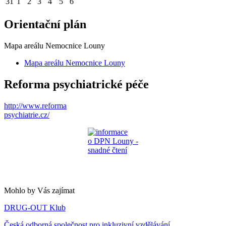
31
1
2
3
4
5
6
Orientační plán
Mapa areálu Nemocnice Louny
Mapa areálu Nemocnice Louny
Reforma psychiatrické péče
http://www.reforma
psychiatrie.cz/
Mohlo by Vás zajímat
DRUG-OUT Klub
Česká odborná společnost pro inkluzivní vzdělávání