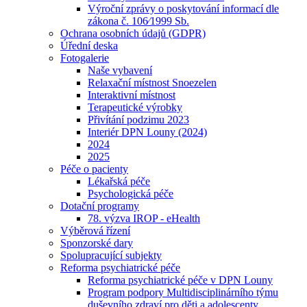
Výroční zprávy o poskytování informací dle
zákona č. 106⁄1999 Sb.
Ochrana osobních údajů (GDPR)
Úřední deska
Fotogalerie
Naše vybavení
Relaxační místnost Snoezelen
Interaktivní místnost
Terapeutické výrobky
Přivítání podzimu 2023
Interiér DPN Louny (2024)
2024
2025
Péče o pacienty
Lékařská péče
Psychologická péče
Dotační programy
78. výzva IROP - eHealth
Výběrová řízení
Sponzorské dary
Spolupracující subjekty
Reforma psychiatrické péče
Reforma psychiatrické péče v DPN Louny
Program podpory Multidisciplinárního týmu
duševního zdraví pro děti a adolescenty