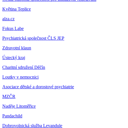
Květina
Teplice
alza.cz
Fokus Labe
Psychiatrická společnost ČLS JEP
Zdravotní klaun
Ústecký kraj
Charitní sdružení Děčín
Loutky v nemocnici
Asociace dětské a dorostové psychiatrie
MZČR
Naděje Litoměřice
Pandachild
Dobrovolnická služba Levandule