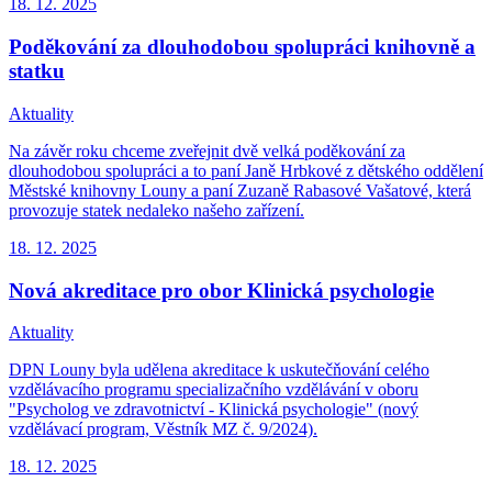
18. 12.
2025
Poděkování za dlouhodobou spolupráci knihovně a
statku
Aktuality
Na závěr roku chceme zveřejnit dvě velká poděkování za
dlouhodobou spolupráci a to paní Janě Hrbkové z dětského oddělení
Městské knihovny Louny a paní Zuzaně Rabasové Vašatové, která
provozuje statek nedaleko našeho zařízení.
18. 12.
2025
Nová akreditace pro obor Klinická psychologie
Aktuality
DPN Louny byla udělena akreditace k uskutečňování celého
vzdělávacího programu specializačního vzdělávání v oboru
"Psycholog ve zdravotnictví - Klinická psychologie" (nový
vzdělávací program, Věstník MZ č. 9/2024).
18. 12.
2025