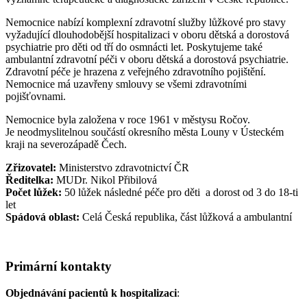
Nemocnice nabízí komplexní zdravotní služby lůžkové pro stavy
vyžadující dlouhodobější hospitalizaci v oboru dětská a dorostová
psychiatrie pro děti od tří do osmnácti let. Poskytujeme také
ambulantní zdravotní péči v oboru dětská a dorostová psychiatrie.
Zdravotní péče je hrazena z veřejného zdravotního pojištění.
Nemocnice má uzavřeny smlouvy se všemi zdravotními
pojišťovnami.
Nemocnice byla založena v roce 1961 v městysu Ročov.
Je neodmyslitelnou součástí okresního města Louny v Ústeckém
kraji na severozápadě Čech.
Zřizovatel:
Ministerstvo zdravotnictví ČR
Ředitelka:
MUDr. Nikol Přibilová
Počet lůžek:
50 lůžek následné péče pro děti a dorost od 3 do 18-ti
let
Spádová oblast:
Celá Česká republika, část lůžková a ambulantní
Primární kontakty
Objednávání pacientů k hospitalizaci
: