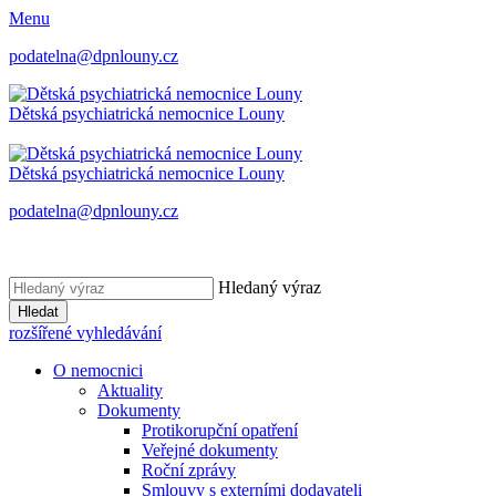
Menu
podatelna@dpnlouny.cz
Dětská psychiatrická
nemocnice Louny
Dětská psychiatrická
nemocnice Louny
podatelna@dpnlouny.cz
Hledaný výraz
Hledat
rozšířené vyhledávání
O nemocnici
Aktuality
Dokumenty
Protikorupční opatření
Veřejné dokumenty
Roční zprávy
Smlouvy s externími dodavateli