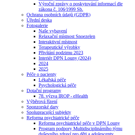
Výroční zprávy o poskytování informací dle
zákona č. 106⁄1999 Sb.
Ochrana osobních údajů (GDPR)
Úřední deska
Fotogalerie
Naše vybavení
Relaxační místnost Snoezelen
Interaktivní místnost
Terapeutické výrobky
Přivítání podzimu 2023
Interiér DPN Louny (2024)
2024
2025
Péče o pacienty
Lékařská péče
Psychologická péče
Dotační programy
78. výzva IROP - eHealth
Výběrová řízení
Sponzorské dary
Spolupracující subjekty
Reforma psychiatrické péče
Reforma psychiatrické péče v DPN Louny
Program podpory Multidisciplinárního týmu
duševního zdraví pro děti a adolescenty