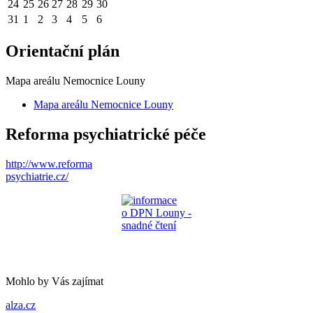
24
25
26
27
28
29
30
31
1
2
3
4
5
6
Orientační plán
Mapa areálu Nemocnice Louny
Mapa areálu Nemocnice Louny
Reforma psychiatrické péče
http://www.reforma
psychiatrie.cz/
Mohlo by Vás zajímat
alza.cz