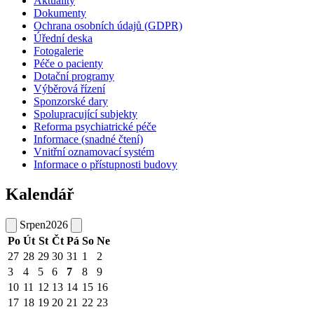
Aktuality
Dokumenty
Ochrana osobních údajů (GDPR)
Úřední deska
Fotogalerie
Péče o pacienty
Dotační programy
Výběrová řízení
Sponzorské dary
Spolupracující subjekty
Reforma psychiatrické péče
Informace (snadné čtení)
Vnitřní oznamovací systém
Informace o přístupnosti budovy
Kalendář
Srpen
2026
Po
Út
St
Čt
Pá
So
Ne
27
28
29
30
31
1
2
3
4
5
6
7
8
9
10
11
12
13
14
15
16
17
18
19
20
21
22
23