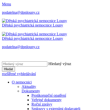
Menu
podatelna@dpnlouny.cz
Dětská psychiatrická
nemocnice Louny
Dětská psychiatrická
nemocnice Louny
podatelna@dpnlouny.cz
Hledaný výraz
Hledat
rozšířené vyhledávání
O nemocnici
Aktuality
Dokumenty
Protikorupční opatření
Veřejné dokumenty
Roční zprávy
Smlouvy s externími dodavateli