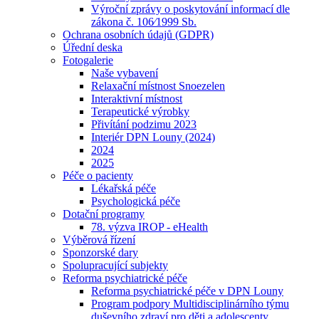
Výroční zprávy o poskytování informací dle
zákona č. 106⁄1999 Sb.
Ochrana osobních údajů (GDPR)
Úřední deska
Fotogalerie
Naše vybavení
Relaxační místnost Snoezelen
Interaktivní místnost
Terapeutické výrobky
Přivítání podzimu 2023
Interiér DPN Louny (2024)
2024
2025
Péče o pacienty
Lékařská péče
Psychologická péče
Dotační programy
78. výzva IROP - eHealth
Výběrová řízení
Sponzorské dary
Spolupracující subjekty
Reforma psychiatrické péče
Reforma psychiatrické péče v DPN Louny
Program podpory Multidisciplinárního týmu
duševního zdraví pro děti a adolescenty