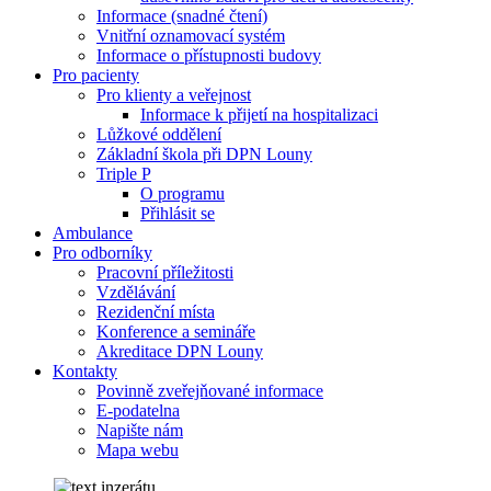
Informace (snadné čtení)
Vnitřní oznamovací systém
Informace o přístupnosti budovy
Pro pacienty
Pro klienty a veřejnost
Informace k přijetí na hospitalizaci
Lůžkové oddělení
Základní škola při DPN Louny
Triple P
O programu
Přihlásit se
Ambulance
Pro odborníky
Pracovní příležitosti
Vzdělávání
Rezidenční místa
Konference a semináře
Akreditace DPN Louny
Kontakty
Povinně zveřejňované informace
E-podatelna
Napište nám
Mapa webu