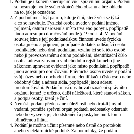
Podání je úkonem směřujícím vůči správnímu orgánu. Podání
se posuzuje podle svého skutečného obsahu a bez ohledu
na to, jak je označeno.
Z podání musí být patrno, kdo je činí, které věci se týká
a co se navrhuje. Fyzická osoba uvede v podání jméno,
příjmení, datum narození a místo trvalého pobytu, popřípadě
jinou adresu pro doručování podle § 19 odst. 4. V podání
souvisejícím s její podnikatelskou činností uvede fyzická
osoba jméno a příjmení, popřípadě dodatek odlišující osobu
podnikatele nebo druh podnikání vztahující se k této osobě
nebo jí provozovanému druhu podnikání, identifikační číslo
osob a adresu zapsanou v obchodním rejstříku nebo jiné
zákonem upravené evidenci jako místo podnikání, popřípadě
jinou adresu pro doručování. Právnická osoba uvede v podání
svůj název nebo obchodní firmu, identifikační číslo osob nebo
obdobný údaj a adresu sídla, popřípadě jinou adresu
pro doručování. Podání musí obsahovat označení správního
orgánu, jemuž je určeno, další náležitosti, které stanoví zákon,
a podpis osoby, která je činí.
Nemá-li podání předepsané náležitosti nebo trpí-li jinými
vadami, pomůže správní orgán podateli nedostatky odstranit
nebo ho vyzve k jejich odstranění a poskytne mu k tomu
přiměřenou lhůtu.
Podání je možno učinit písemně nebo ústně do protokolu
anebo v elektronické podobě. Za podmínky, že podání