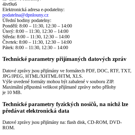
4ivt9u6
Elektronická adresa e‑podatelny:
podatelna@dpnlouny.cz
Úřední hodiny podatelny:
Pondělí: 8:00 – 11:30, 12:30 – 14:00
Úterý: 8:00 – 11:30, 12:30 – 14:00
Středa: 8:00 – 11:30, 12:30 – 14:00
Čtvrtek: 8:00 – 11:30, 12:30 – 14:00
Pátek: 8:00 – 11:30, 12:30 – 14:00
Technické parametry přijímaných datových zpráv
Datové zprávy jsou přijímány ve formátech
PDF, DOC, RTF, TXT,
JPG/JPEG, HTML/XHTML/HTM, XLS.
Výše uvedené formáty mohou být zabalené v souboru ZIP.
Maximální přípustná velikost přijímané zprávy nebo přílohy
je
10 MB
.
Technické parametry fyzických nosičů, na nichž lze
předávat elektronická data
Datové zprávy jsou přijímány na:
flash disk, CD-ROM, DVD-
ROM.