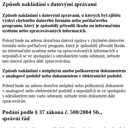
Způsob nakládání s datovými zprávami
Způsob nakládání s datovými zprávami, u kterých byl zjištěn
výskyt chybného datového formátu nebo počítačového
programu, který je způsobilý přivodit škodu na informačním
systému nebo zpracovávaných informacích.
Pokud bude na adresu doručena datová zpráva v chybném datovém
formátu nebo počítačový program, který je způsobilý přivodit škodu
na informačním systému nebo na zpracovávaných informacích a
nepodaří-li se ve spolupráci s odesílatelem vadu odstranit, nebude
tato datová zpráva dále zpracovávána.
Způsob nakládání s neúplným anebo poškozeným dokumentem
v analogové podobě nebo dokumentem v elektronické podobě.
Pokud bude na adresu doručen neúplný nebo poškozený dokument
v analogové nebo elektronické podobě a nepodaří-li se ve spolupráci
s odesílatelem tuto vadu odstranit, nebude tento dokument dále
zpracováván.
Podání podle § 37 zákona č. 500/2004 Sb.,
správní řád