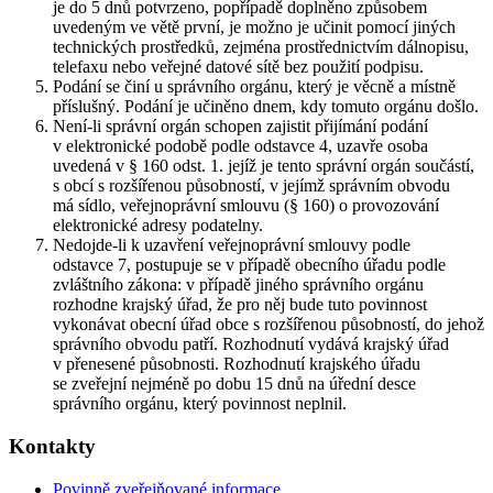
je do 5 dnů potvrzeno, popřípadě doplněno způsobem
uvedeným ve větě první, je možno je učinit pomocí jiných
technických prostředků, zejména prostřednictvím dálnopisu,
telefaxu nebo veřejné datové sítě bez použití podpisu.
Podání se činí u správního orgánu, který je věcně a místně
příslušný. Podání je učiněno dnem, kdy tomuto orgánu došlo.
Není-li správní orgán schopen zajistit přijímání podání
v elektronické podobě podle odstavce 4, uzavře osoba
uvedená v § 160 odst. 1. jejíž je tento správní orgán součástí,
s obcí s rozšířenou působností, v jejímž správním obvodu
má sídlo, veřejnoprávní smlouvu (§ 160) o provozování
elektronické adresy podatelny.
Nedojde-li k uzavření veřejnoprávní smlouvy podle
odstavce 7, postupuje se v případě obecního úřadu podle
zvláštního zákona: v případě jiného správního orgánu
rozhodne krajský úřad, že pro něj bude tuto povinnost
vykonávat obecní úřad obce s rozšířenou působností, do jehož
správního obvodu patří. Rozhodnutí vydává krajský úřad
v přenesené působnosti. Rozhodnutí krajského úřadu
se zveřejní nejméně po dobu 15 dnů na úřední desce
správního orgánu, který povinnost neplnil.
Kontakty
Povinně zveřejňované informace