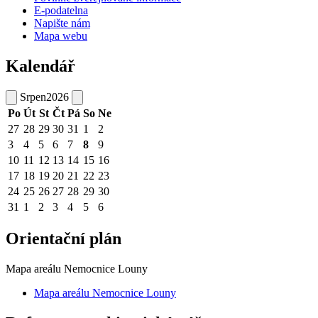
E-podatelna
Napište nám
Mapa webu
Kalendář
Srpen
2026
Po
Út
St
Čt
Pá
So
Ne
27
28
29
30
31
1
2
3
4
5
6
7
8
9
10
11
12
13
14
15
16
17
18
19
20
21
22
23
24
25
26
27
28
29
30
31
1
2
3
4
5
6
Orientační plán
Mapa areálu Nemocnice Louny
Mapa areálu Nemocnice Louny