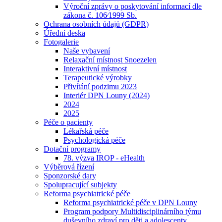
Výroční zprávy o poskytování informací dle
zákona č. 106⁄1999 Sb.
Ochrana osobních údajů (GDPR)
Úřední deska
Fotogalerie
Naše vybavení
Relaxační místnost Snoezelen
Interaktivní místnost
Terapeutické výrobky
Přivítání podzimu 2023
Interiér DPN Louny (2024)
2024
2025
Péče o pacienty
Lékařská péče
Psychologická péče
Dotační programy
78. výzva IROP - eHealth
Výběrová řízení
Sponzorské dary
Spolupracující subjekty
Reforma psychiatrické péče
Reforma psychiatrické péče v DPN Louny
Program podpory Multidisciplinárního týmu
duševního zdraví pro děti a adolescenty