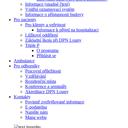
Informace (snadné čtení)
Vnitřní oznamovací systém
Informace o přístupnosti budovy
Pro pacienty
Pro klienty a veřejnost
Informace k přijetí na hospitalizaci
Lůžkové oddělení
Základní škola při DPN Louny
Triple P
O programu
Přihlásit se
Ambulance
Pro odborníky
Pracovní příležitosti
Vzdělávání
Rezidenční místa
Konference a semináře
Akreditace DPN Louny
Kontakty
Povinně zveřejňované informace
E-podatelna
Napište nám
Mapa webu