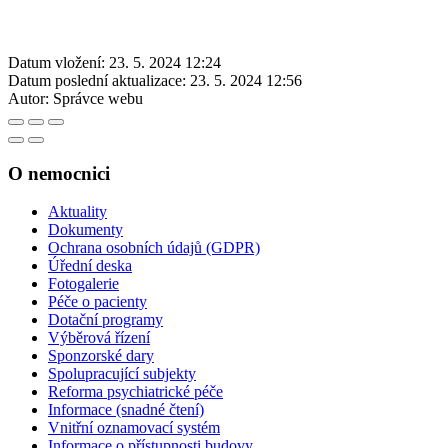
Datum vložení:
23. 5. 2024 12:24
Datum poslední aktualizace:
23. 5. 2024 12:56
Autor:
Správce webu
O nemocnici
Aktuality
Dokumenty
Ochrana osobních údajů (GDPR)
Úřední deska
Fotogalerie
Péče o pacienty
Dotační programy
Výběrová řízení
Sponzorské dary
Spolupracující subjekty
Reforma psychiatrické péče
Informace (snadné čtení)
Vnitřní oznamovací systém
Informace o přístupnosti budovy