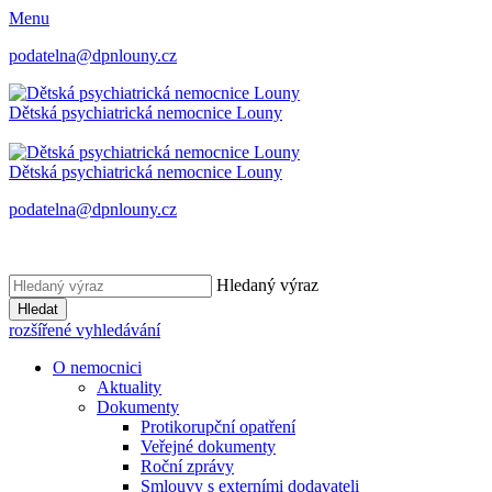
Menu
podatelna@dpnlouny.cz
Dětská psychiatrická
nemocnice Louny
Dětská psychiatrická
nemocnice Louny
podatelna@dpnlouny.cz
Hledaný výraz
Hledat
rozšířené vyhledávání
O nemocnici
Aktuality
Dokumenty
Protikorupční opatření
Veřejné dokumenty
Roční zprávy
Smlouvy s externími dodavateli