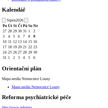
Kalendář
Srpen
2026
Po
Út
St
Čt
Pá
So
Ne
27
28
29
30
31
1
2
3
4
5
6
7
8
9
10
11
12
13
14
15
16
17
18
19
20
21
22
23
24
25
26
27
28
29
30
31
1
2
3
4
5
6
Orientační plán
Mapa areálu Nemocnice Louny
Mapa areálu Nemocnice Louny
Reforma psychiatrické péče
http://www.reforma